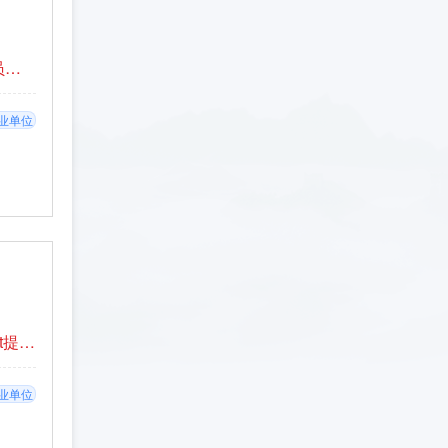
具有竞争力的薪资水平，五险一金，员工宿舍、员工食堂等
业单位
1.具有行业竞争力的薪酬；2.达到人才引进条件的t提供住房一套（建筑面积100平方）或购房补贴.（公司在站博士后可提供临时住宿）3.七险二金、国企年终奖、企业年金、优秀员工期权奖励； 4.双休、国家法定节假日、带薪年假； 5.提供住宿、餐补、话费补贴、交通补助、节日物资、生日礼金等福利； 6.公司可以接收档案和户口。
业单位