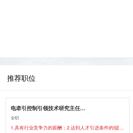
推荐职位
电牵引控制引领技术研究主任工程师
全职
1.具有行业竞争力的薪酬；2.达到人才引进条件的t提供住房一套（建筑面积100平方）或购房补贴.（公司在站博士后可提供临时住宿）3.七险二金、国企年终奖、企业年金、优秀员工期权奖励； 4.双休、国家法定节假日、带薪年假； 5.提供住宿、餐补、话费补贴、交通补助、节日物资、生日礼金等福利； 6.公司可以接收档案和户口。